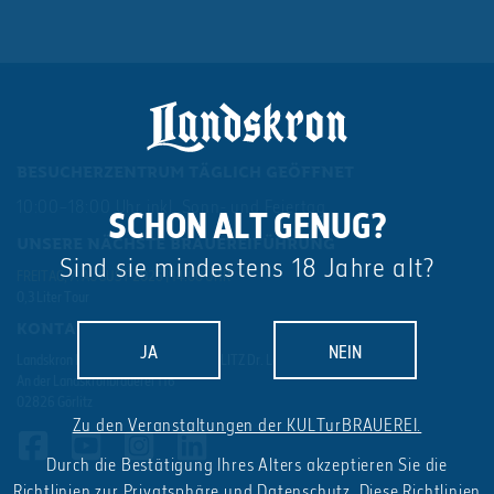
BESUCHERZENTRUM TÄGLICH GEÖFFNET
10:00–18:00 Uhr inkl. Sonn- und Feiertag
SCHON ALT GENUG?
UNSERE NÄCHSTE BRAUEREIFÜHRUNG
Sind sie mindestens 18 Jahre alt?
FREITAG, 7. AUGUST 2026 | 14:00 UHR
0,3 Liter Tour
KONTAKT
JA
NEIN
Landskron BRAU-MANUFAKTUR GÖRLITZ Dr. Lohbeck GmbH & Co. KG
An der Landskronbrauerei 116
02826 Görlitz
Zu den Veranstaltungen der KULTurBRAUEREI.
Durch die Bestätigung Ihres Alters akzeptieren Sie die
Richtlinien zur Privatsphäre und Datenschutz
. Diese Richtlinien