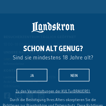
BESUCHERZENTRUM TÄGLICH GEÖFFNET
10:00–18:00 Uhr inkl. Sonn- und Feiertag
SCHON ALT GENUG?
UNSERE NÄCHSTE BRAUEREIFÜHRUNG
Sind sie mindestens 18 Jahre alt?
SAMSTAG, 8. AUGUST 2026 | 17:30 UHR
Kellermeistertour
KONTAKT
JA
NEIN
Landskron BRAU-MANUFAKTUR GÖRLITZ Dr. Lohbeck GmbH & Co. KG
An der Landskronbrauerei 116
02826 Görlitz
Zu den Veranstaltungen der KULTurBRAUEREI.
Durch die Bestätigung Ihres Alters akzeptieren Sie die
Richtlinien zur Privatsphäre und Datenschutz
. Diese Richtlinien