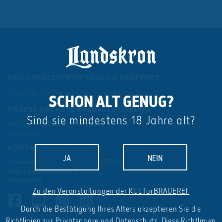
BESUCHERZENTRUM TÄGLICH GEÖFFNET
10:00–18:00 Uhr inkl. Sonn- und Feiertag
SCHON ALT GENUG?
UNSERE NÄCHSTE BRAUEREIFÜHRUNG
Sind sie mindestens 18 Jahre alt?
FREITAG, 7. AUGUST 2026 | 14:00 UHR
0,3 Liter Tour
KONTAKT
JA
NEIN
Landskron BRAU-MANUFAKTUR GÖRLITZ Dr. Lohbeck GmbH & Co. KG
An der Landskronbrauerei 116
02826 Görlitz
Zu den Veranstaltungen der KULTurBRAUEREI.
Durch die Bestätigung Ihres Alters akzeptieren Sie die
Richtlinien zur Privatsphäre und Datenschutz
. Diese Richtlinien