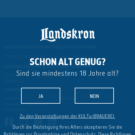
BESUCHERZENTRUM TÄGLICH GEÖFFNET
10:00–18:00 Uhr inkl. Sonn- und Feiertag
SCHON ALT GENUG?
UNSERE NÄCHSTE BRAUEREIFÜHRUNG
Sind sie mindestens 18 Jahre alt?
SAMSTAG, 8. AUGUST 2026 | 11:00 UHR
0,5 Liter Tour
KONTAKT
JA
NEIN
Landskron BRAU-MANUFAKTUR GÖRLITZ Dr. Lohbeck GmbH & Co. KG
An der Landskronbrauerei 116
02826 Görlitz
Zu den Veranstaltungen der KULTurBRAUEREI.
Durch die Bestätigung Ihres Alters akzeptieren Sie die
Richtlinien zur Privatsphäre und Datenschutz
. Diese Richtlinien